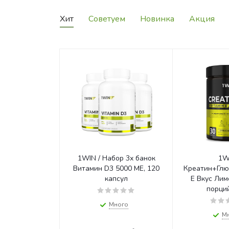
Хит
Советуем
Новинка
Акция
1WIN / Набор 3х банок
1W
Витамин D3 5000 ME, 120
Креатин+Гл
капсул
Е Вкус Лим
порций
Много
М