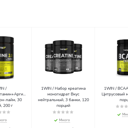
IN /
1WIN / Набор креатина
1WIN / BCAA 
ютамин+Аргинин+Витамин
моногидрат Вкус
Цитрусовый микс 54
он-лайм, 30
нейтральный, 3 банки, 120
пор
, 200 г
порций
Мн
ного
Много