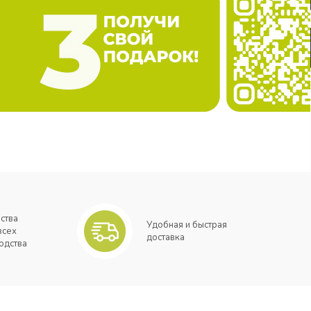
ства
Удобная и быстрая
всех
доставка
одства