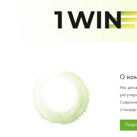
О ко
Мы дина
регуляр
Совреме
стандар
Подр