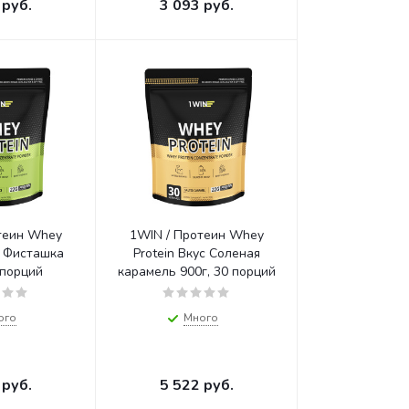
руб.
3 093
руб.
теин Whey
1WIN / Протеин Whey
Protein Вкус Соленая
 порций
карамель 900г, 30 порций
ого
Много
руб.
5 522
руб.