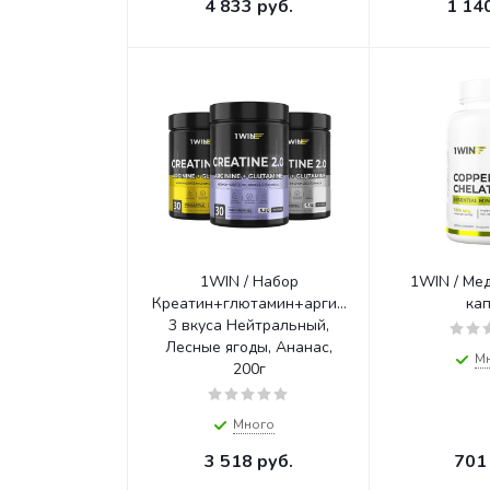
4 833
руб.
1 14
1WIN / Набор
1WIN / Мед
Креатин+глютамин+аргинин
ка
3 вкуса Нейтральный,
Лесные ягоды, Ананас,
М
200г
Много
3 518
руб.
701