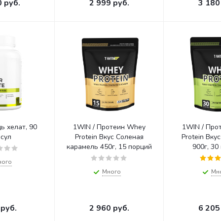
0
руб.
2 999
руб.
3 180
ь хелат, 90
1WIN / Протеин Whey
1WIN / Про
псул
Protein Вкус Соленая
Protein Вкус Фисташка
карамель 450г, 15 порций
900г, 30
ного
Много
Мн
руб.
2 960
руб.
6 205