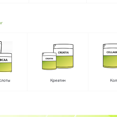
ог
слоты
Креатин
Кол