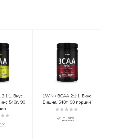
2:1:1. Вкус
1WIN / BCAA 2:1:1. Вкус
0г, 90
Вишня, 540г, 90 порций
ций
Много
ого